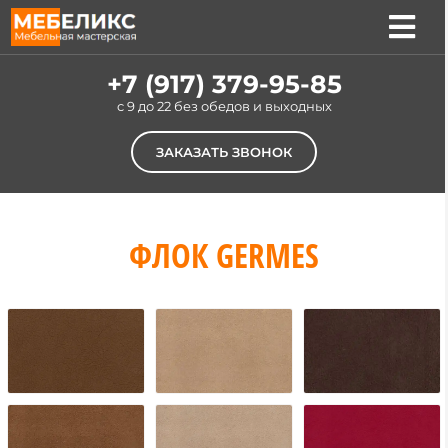
Skip
to
Tog
content
Nav
Услуги
+7 (917) 379-95-85
c 9 до 22 без обедов и выходных
Цены
ЗАКАЗАТЬ ЗВОНОК
Материалы
Наши работы
ФЛОК GERMES
О компании
Контакты