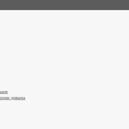
ване
ации дивана