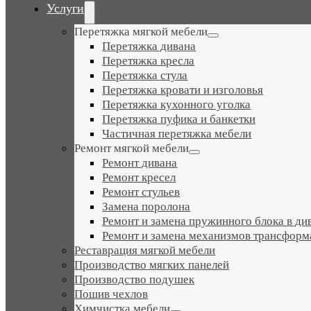
Navigation
Услуги
Перетяжка мягкой мебели
Перетяжка дивана
Перетяжка кресла
Перетяжка стула
Перетяжка кровати и изголовья
Перетяжка кухонного уголка
Перетяжка пуфика и банкетки
Частичная перетяжка мебели
Ремонт мягкой мебели
Ремонт дивана
Ремонт кресел
Ремонт стульев
Замена поролона
Ремонт и замена пружинного блока в ди
Ремонт и замена механизмов трансформ
Реставрация мягкой мебели
Производство мягких панелей
Производство подушек
Пошив чехлов
Химчистка мебели