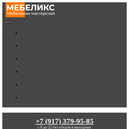
Skip
to
content
Toggle
Услуги
Navigation
Цены
Наши работы
О компании
Отзывы
Контакты
+7 (917) 379-95-85
c 9 до 22 без обедов и выходных