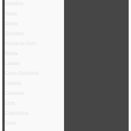
Оренбург
Пенза
Пермь
Подольск
Ростов-на-Дону
Рязань
Самара
Санкт-Петербург
Саратов
Смоленск
Сочи
Ставрополь
Тверь