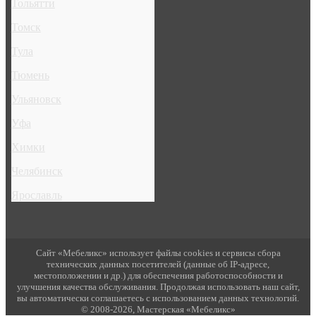
Тольятти
Томск
Тула
Тюмень
Ульяновск
Уфа
Химки
Челябинск
Ярославль
Сайт «Мебеликс» использует файлы cookies и сервисы сбора
технических данных посетителей (данные об IP-адресе,
местоположении и др.) для обеспечения работоспособности и
улучшения качества обслуживания. Продолжая использовать наш сайт,
вы автоматически соглашаетесь с использованием данных технологий.
© 2008
-2026, Мастерская «Мебеликс»