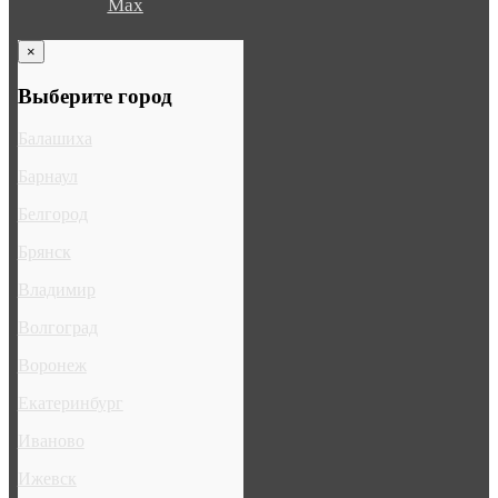
Max
×
Выберите город
Балашиха
Барнаул
Белгород
Брянск
Владимир
Волгоград
Воронеж
Екатеринбург
Иваново
Ижевск